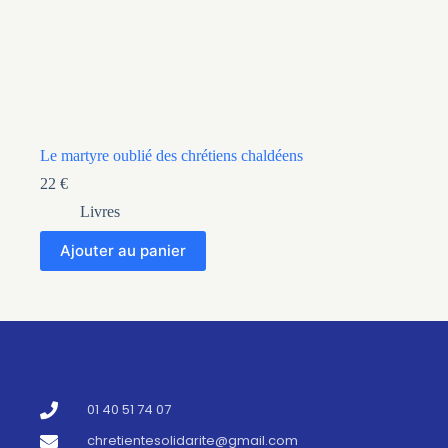
Le martyre oublié des chrétiens chaldéens
22
€
Livres
Ajouter au panier
01 40 51 74 07
chretientesolidarite@gmail.com