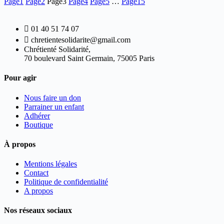
Page
1
Page
2
Page
3
Page
4
Page
5
…
Page
15
01 40 51 74 07
chretientesolidarite@gmail.com
Chrétienté Solidarité,
70 boulevard Saint Germain, 75005 Paris
Pour agir
Nous faire un don
Parrainer un enfant
Adhérer
Boutique
À propos
Mentions légales
Contact
Politique de confidentialité
A propos
Nos réseaux sociaux