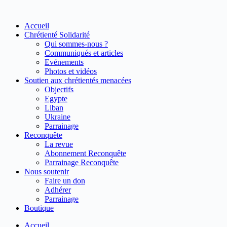
Passer
au
Accueil
contenu
Chrétienté Solidarité
Qui sommes-nous ?
Communiqués et articles
Evénements
Photos et vidéos
Soutien aux chrétientés menacées
Objectifs
Egypte
Liban
Ukraine
Parrainage
Reconquête
La revue
Abonnement Reconquête
Parrainage Reconquête
Nous soutenir
Faire un don
Adhérer
Parrainage
Boutique
Accueil