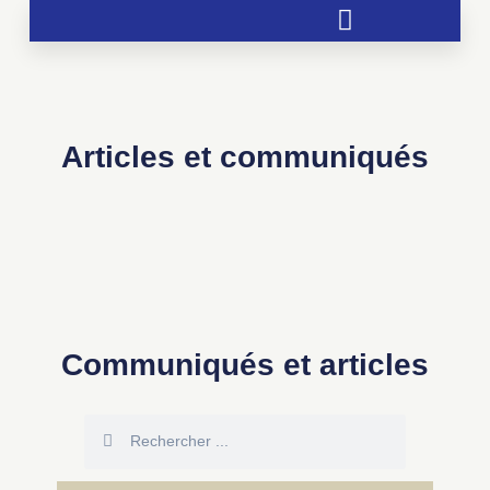
Soutien aux chrétientés menacées
Articles et communiqués
Communiqués et articles