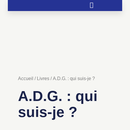
Soutien aux chrétientés menacées
Accueil
/
Livres
/ A.D.G. : qui suis-je ?
A.D.G. : qui
suis-je ?