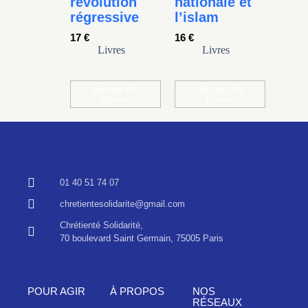
révolution
nationale et
régressive
l’islam
17
€
16
€
Livres
Livres
Ajouter Au
Ajouter Au
Panier
Panier
01 40 51 74 07
chretientesolidarite@gmail.com
Chrétienté Solidarité,
70 boulevard Saint Germain, 75005 Paris
POUR AGIR
À PROPOS
NOS
RÉSEAUX