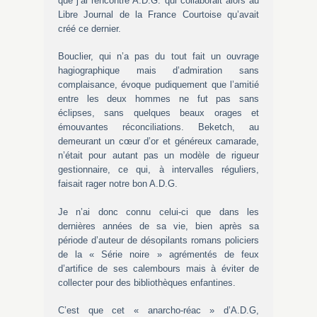
que j’ai rencontré A.D.G. qui collaborait alors au
Libre Journal de la France Courtoise qu’avait
créé ce dernier.
Bouclier, qui n’a pas du tout fait un ouvrage
hagiographique mais d’admiration sans
complaisance, évoque pudiquement que l’amitié
entre les deux hommes ne fut pas sans
éclipses, sans quelques beaux orages et
émouvantes réconciliations. Beketch, au
demeurant un cœur d’or et généreux camarade,
n’était pour autant pas un modèle de rigueur
gestionnaire, ce qui, à intervalles réguliers,
faisait rager notre bon A.D.G.
Je n’ai donc connu celui-ci que dans les
dernières années de sa vie, bien après sa
période d’auteur de désopilants romans policiers
de la « Série noire » agrémentés de feux
d’artifice de ses calembours mais à éviter de
collecter pour des bibliothèques enfantines.
C’est que cet « anarcho-réac » d’A.D.G,