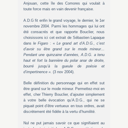
Anjouan, cette île des Comores qui voulait à
toute force mais en vain devenir française.
A.D.G fit enfin le grand voyage, le dernier, le 1er
novembre 2004. Parmi les hommages qui lui ont
été consacrés et que rapporte Bouclier, nous
choisissons ici cet extrait de Sébastien Lapaque
dans
le
Figaro
: «
Le grand art d’A.D.G., c’est
d’avoir su être grand sur le mode mineur…
Pendant une quinzaine d’années, A.D.G. a tenu
haut et fort la bannière du polar anar de droite,
bourré jusqu’à la gueule de poésie et
d’impertinence ».
(3 nov 2004).
Belle définition du personnage qui en effet sut
être grand sur le mode mineur. Permettez-moi en
effet, cher Thierry Bouclier, d’ajouter simplement
à votre belle évocation qu’A.D.G., qui ne se
piquait point d’être vertueux en tous ordres, avait
discrètement été fidèle à la vertu d’humilité.
Nul ne put jamais savoir ce que signifiaient au