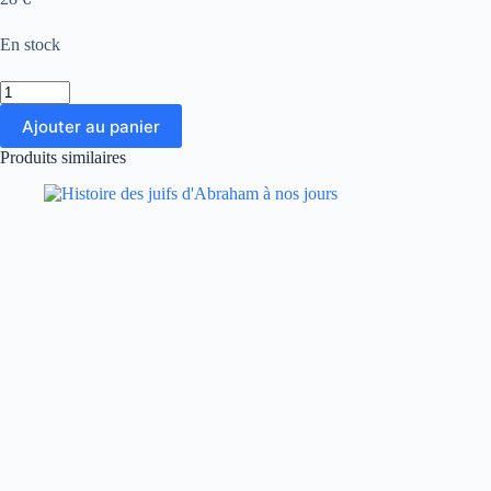
En stock
quantité
de
Ajouter au panier
Une
histoire
Produits similaires
du
mal