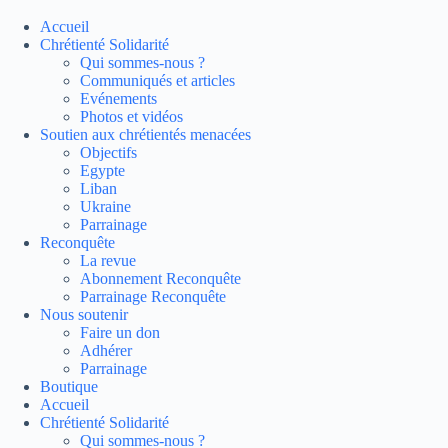
Passer
au
Accueil
contenu
Chrétienté Solidarité
Qui sommes-nous ?
Communiqués et articles
Evénements
Photos et vidéos
Soutien aux chrétientés menacées
Objectifs
Egypte
Liban
Ukraine
Parrainage
Reconquête
La revue
Abonnement Reconquête
Parrainage Reconquête
Nous soutenir
Faire un don
Adhérer
Parrainage
Boutique
Accueil
Chrétienté Solidarité
Qui sommes-nous ?