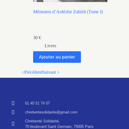
Mémoires d’Ardéshir Zahédi (Tome I)
30
€
Livres
Ajouter au panier
Précédent
Suivant
01 40 51 74 07
chretientesolidarite@gmail.com
Chrétienté Solidarité,
70 boulevard Saint Germain, 75005 Paris